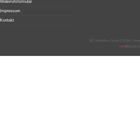
Widerrufsformular
Impressum
Kontakt
RC Modellbau Shop © 2026 | Tem
mod
ified eC